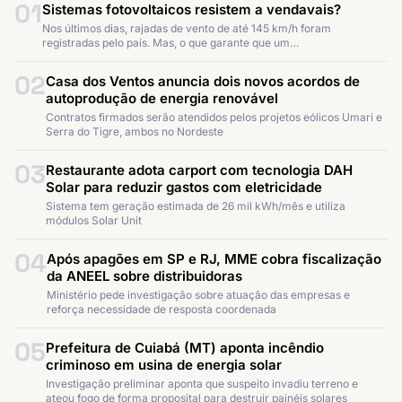
01
Sistemas fotovoltaicos resistem a vendavais?
Nos últimos dias, rajadas de vento de até 145 km/h foram
registradas pelo país. Mas, o que garante que um…
02
Casa dos Ventos anuncia dois novos acordos de
autoprodução de energia renovável
Contratos firmados serão atendidos pelos projetos eólicos Umari e
Serra do Tigre, ambos no Nordeste
03
Restaurante adota carport com tecnologia DAH
Solar para reduzir gastos com eletricidade
Sistema tem geração estimada de 26 mil kWh/mês e utiliza
módulos Solar Unit
04
Após apagões em SP e RJ, MME cobra fiscalização
da ANEEL sobre distribuidoras
Ministério pede investigação sobre atuação das empresas e
reforça necessidade de resposta coordenada
05
Prefeitura de Cuiabá (MT) aponta incêndio
criminoso em usina de energia solar
Investigação preliminar aponta que suspeito invadiu terreno e
ateou fogo de forma proposital para destruir painéis solares