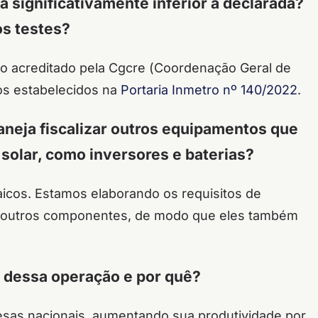
 significativamente inferior à declarada?
os testes?
io acreditado pela
Cgcre
(
Coordenação Geral de
tos estabelecidos na
Portaria Inmetro nº 140/2022
.
laneja fiscalizar outros equipamentos que
solar, como inversores e baterias?
aicos. Estamos elaborando os requisitos de
es outros componentes, de modo que eles também
 dessa operação e por quê?
resas nacionais, aumentando sua produtividade por