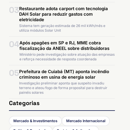
03
Restaurante adota carport com tecnologia
DAH Solar para reduzir gastos com
eletricidade
Sistema tem geração estimada de 26 mil kWh/mês e
utiliza módulos Solar Unit
04
Após apagões em SP e RJ, MME cobra
fiscalização da ANEEL sobre distribuidoras
Ministério pede investigação sobre atuação das empresas
e reforça necessidade de resposta coordenada
05
Prefeitura de Cuiabá (MT) aponta incêndio
criminoso em usina de energia solar
Investigação preliminar aponta que suspeito invadiu
terreno e ateou fogo de forma proposital para destruir
painéis solares
Categorias
Mercado & Investimentos
Mercado Internacional