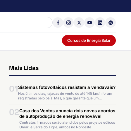
Cursos de Energia Solar
Mais Lidas
01
Sistemas fotovoltaicos resistem a vendavais?
Nos últimos dias, rajadas de vento de até 145 km/h foram
registradas pelo país. Mas, o que garante que um…
02
Casa dos Ventos anuncia dois novos acordos
de autoprodução de energia renovável
Contratos firmados serão atendidos pelos projetos eólicos
Umari e Serra do Tigre, ambos no Nordeste