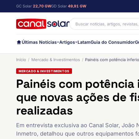
GC Solar
22,70 GW
GD Solar
49,91 GW
Últimas Notícias
Artigos
Latam
Guia do Consumidor
G
Início
Mercado & Investimentos
Painéis com potência inferi
MERCADO & INVESTIMENTOS
Painéis com potência i
que novas ações de fi
realizadas
Em entrevista exclusiva ao Canal Solar, João 
Inmetro, detalhou que outros equipamentos f