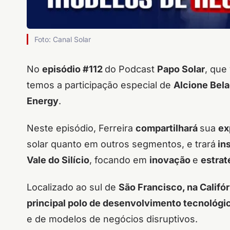
Foto: Canal Solar
No
episódio #112
do Podcast
Papo Solar
, que
temos a participação especial de
Alcione Bel
Energy
.
Neste episódio, Ferreira
compartilhará
sua
ex
solar quanto em outros segmentos, e trará
ins
Vale do Silício
, focando em
inovação
e
estrat
Localizado ao sul de
São Francisco, na Califó
principal polo de desenvolvimento tecnológ
e de modelos de negócios disruptivos.