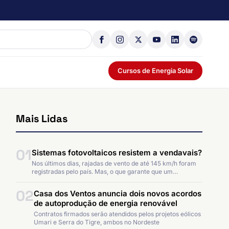
Cursos de Energia Solar
Mais Lidas
01
Sistemas fotovoltaicos resistem a vendavais?
Nos últimos dias, rajadas de vento de até 145 km/h foram
registradas pelo país. Mas, o que garante que um…
02
Casa dos Ventos anuncia dois novos acordos
de autoprodução de energia renovável
Contratos firmados serão atendidos pelos projetos eólicos
Umari e Serra do Tigre, ambos no Nordeste