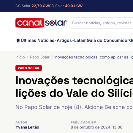
GC Solar
22,70 GW
GD Solar
49,91 GW
Últimas Notícias
Artigos
Latam
Guia do Consumidor
G
Início
Papo Solar
Inovações tecnológicas: como aplicar as liç
PAPO SOLAR
Inovações tecnológica
lições do Vale do Silíc
No Papo Solar de hoje (8), Alcione Belache co
AUTOR
PUBLICADO EM
Yvana Leitão
8 de outubro de 2024, 13:06