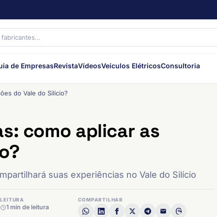
uia de Empresas
Revista
Vídeos
Veículos Elétricos
Consultoria
ões do Vale do Silício?
s: como aplicar as
io?
mpartilhará suas experiências no Vale do Silício
LEITURA
COMPARTILHAR
1 min de leitura