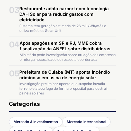
03
Restaurante adota carport com tecnologia
DAH Solar para reduzir gastos com
eletricidade
Sistema tem geração estimada de 26 mil kWh/mês e
utiliza módulos Solar Unit
04
Após apagões em SP e RJ, MME cobra
fiscalização da ANEEL sobre distribuidoras
Ministério pede investigação sobre atuação das empresas
e reforça necessidade de resposta coordenada
05
Prefeitura de Cuiabá (MT) aponta incêndio
criminoso em usina de energia solar
Investigação preliminar aponta que suspeito invadiu
terreno e ateou fogo de forma proposital para destruir
painéis solares
Categorias
Mercado & Investimentos
Mercado Internacional