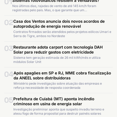
01
Sistemas fotovoltaicos resistem a vendavais?
Nos últimos dias, rajadas de vento de até 145 km/h foram
registradas pelo país. Mas, o que garante que um…
02
Casa dos Ventos anuncia dois novos acordos de
autoprodução de energia renovável
Contratos firmados serão atendidos pelos projetos eólicos Umari e
Serra do Tigre, ambos no Nordeste
03
Restaurante adota carport com tecnologia DAH
Solar para reduzir gastos com eletricidade
Sistema tem geração estimada de 26 mil kWh/mês e utiliza
módulos Solar Unit
04
Após apagões em SP e RJ, MME cobra fiscalização
da ANEEL sobre distribuidoras
Ministério pede investigação sobre atuação das empresas e
reforça necessidade de resposta coordenada
05
Prefeitura de Cuiabá (MT) aponta incêndio
criminoso em usina de energia solar
Investigação preliminar aponta que suspeito invadiu terreno e
ateou fogo de forma proposital para destruir painéis solares