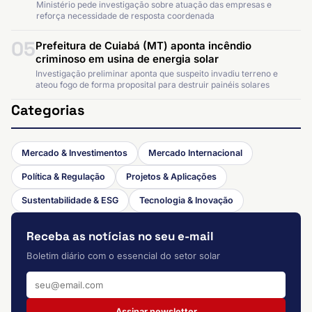
Ministério pede investigação sobre atuação das empresas e
reforça necessidade de resposta coordenada
05
Prefeitura de Cuiabá (MT) aponta incêndio
criminoso em usina de energia solar
Investigação preliminar aponta que suspeito invadiu terreno e
ateou fogo de forma proposital para destruir painéis solares
Categorias
Mercado & Investimentos
Mercado Internacional
Política & Regulação
Projetos & Aplicações
Sustentabilidade & ESG
Tecnologia & Inovação
Receba as notícias no seu e-mail
Boletim diário com o essencial do setor solar
Assinar newsletter