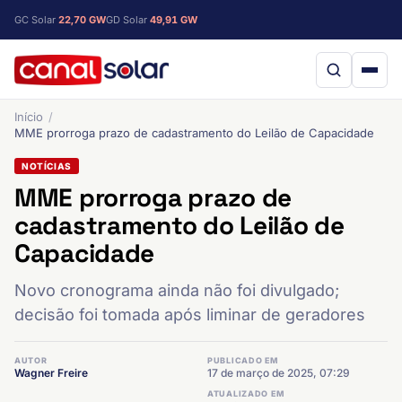
GC Solar
22,70 GW
GD Solar
49,91 GW
Início
MME prorroga prazo de cadastramento do Leilão de Capacidade
NOTÍCIAS
MME prorroga prazo de
cadastramento do Leilão de
Capacidade
Novo cronograma ainda não foi divulgado;
decisão foi tomada após liminar de geradores
AUTOR
PUBLICADO EM
Wagner Freire
17 de março de 2025, 07:29
ATUALIZADO EM