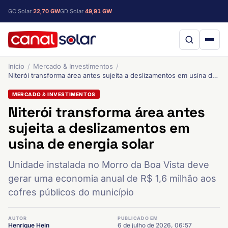
GC Solar
22,70 GW
GD Solar
49,91 GW
Início
Mercado & Investimentos
Niterói transforma área antes sujeita a deslizamentos em usina de energia solar
MERCADO & INVESTIMENTOS
Niterói transforma área antes
sujeita a deslizamentos em
usina de energia solar
Unidade instalada no Morro da Boa Vista deve
gerar uma economia anual de R$ 1,6 milhão aos
cofres públicos do município
AUTOR
PUBLICADO EM
Henrique Hein
6 de julho de 2026, 06:57