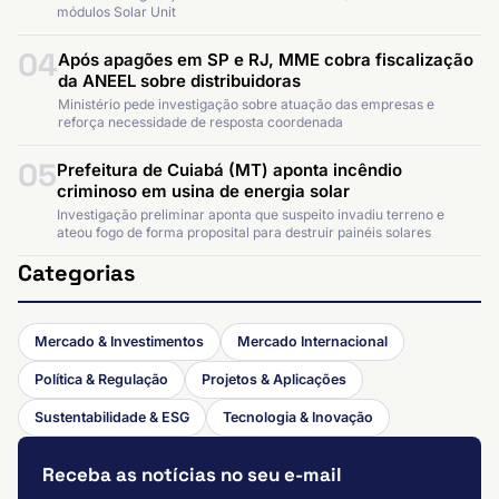
módulos Solar Unit
04
Após apagões em SP e RJ, MME cobra fiscalização
da ANEEL sobre distribuidoras
Ministério pede investigação sobre atuação das empresas e
reforça necessidade de resposta coordenada
05
Prefeitura de Cuiabá (MT) aponta incêndio
criminoso em usina de energia solar
Investigação preliminar aponta que suspeito invadiu terreno e
ateou fogo de forma proposital para destruir painéis solares
Categorias
Mercado & Investimentos
Mercado Internacional
Política & Regulação
Projetos & Aplicações
Sustentabilidade & ESG
Tecnologia & Inovação
Receba as notícias no seu e-mail