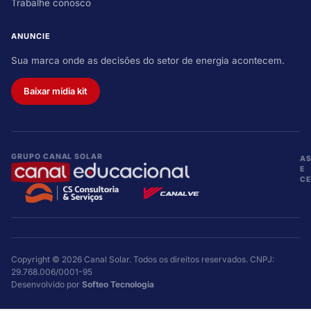
Trabalhe conosco
ANUNCIE
Sua marca onde as decisões do setor de energia acontecem.
Baixar mídia kit
GRUPO CANAL SOLAR
A
E
CE
Copyright © 2026 Canal Solar. Todos os direitos reservados. CNPJ:
29.768.006/0001-95
Desenvolvido por
Softeo Tecnologia