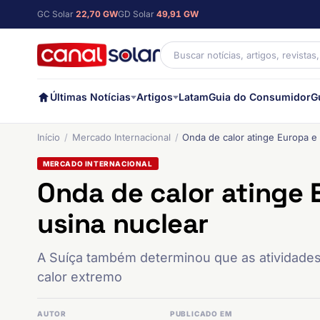
GC Solar
22,70 GW
GD Solar
49,91 GW
Últimas Notícias
Artigos
Latam
Guia do Consumidor
G
Início
Mercado Internacional
Onda de calor atinge Europa e 
MERCADO INTERNACIONAL
Onda de calor atinge 
usina nuclear
A Suíça também determinou que as atividades
calor extremo
AUTOR
PUBLICADO EM