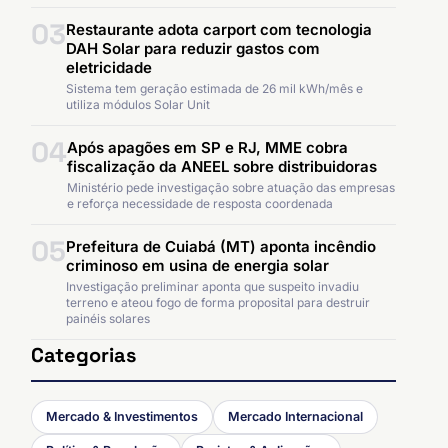
03
Restaurante adota carport com tecnologia
DAH Solar para reduzir gastos com
eletricidade
Sistema tem geração estimada de 26 mil kWh/mês e
utiliza módulos Solar Unit
04
Após apagões em SP e RJ, MME cobra
fiscalização da ANEEL sobre distribuidoras
Ministério pede investigação sobre atuação das empresas
e reforça necessidade de resposta coordenada
05
Prefeitura de Cuiabá (MT) aponta incêndio
criminoso em usina de energia solar
Investigação preliminar aponta que suspeito invadiu
terreno e ateou fogo de forma proposital para destruir
painéis solares
Categorias
Mercado & Investimentos
Mercado Internacional