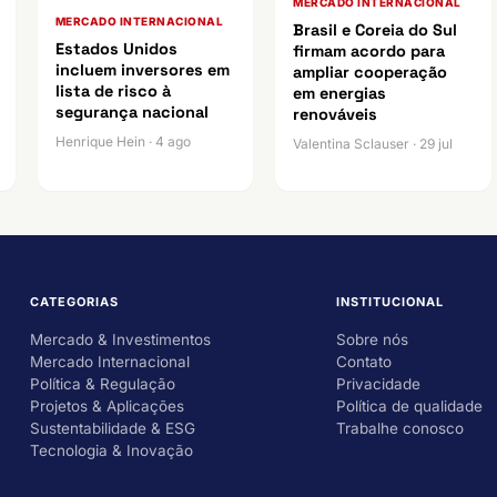
MERCADO INTERNACIONAL
MERCADO INTERNACIONAL
Brasil e Coreia do Sul
Estados Unidos
firmam acordo para
incluem inversores em
ampliar cooperação
lista de risco à
em energias
segurança nacional
renováveis
Henrique Hein · 4 ago
Valentina Sclauser · 29 jul
CATEGORIAS
INSTITUCIONAL
Mercado & Investimentos
Sobre nós
Mercado Internacional
Contato
Política & Regulação
Privacidade
Projetos & Aplicações
Política de qualidade
Sustentabilidade & ESG
Trabalhe conosco
Tecnologia & Inovação