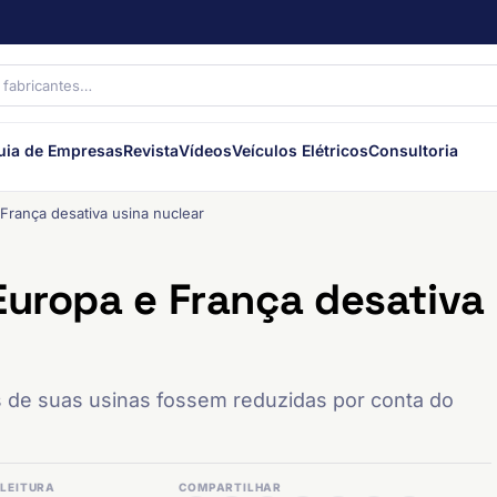
uia de Empresas
Revista
Vídeos
Veículos Elétricos
Consultoria
França desativa usina nuclear
Europa e França desativa
 de suas usinas fossem reduzidas por conta do
LEITURA
COMPARTILHAR