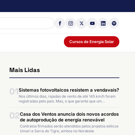
Cursos de Energia Solar
Mais Lidas
01
Sistemas fotovoltaicos resistem a vendavais?
Nos últimos dias, rajadas de vento de até 145 km/h foram
registradas pelo país. Mas, o que garante que um…
02
Casa dos Ventos anuncia dois novos acordos
de autoprodução de energia renovável
Contratos firmados serão atendidos pelos projetos eólicos
Umari e Serra do Tigre, ambos no Nordeste