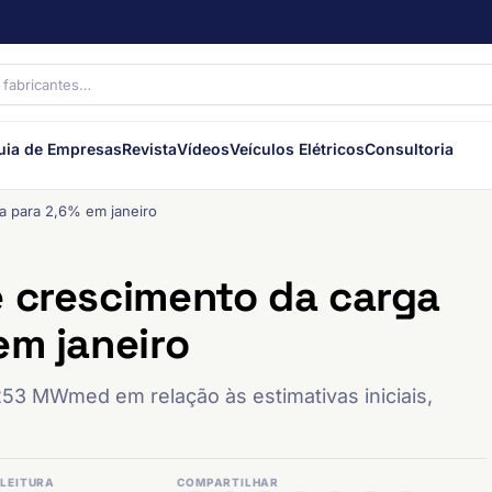
uia de Empresas
Revista
Vídeos
Veículos Elétricos
Consultoria
a para 2,6% em janeiro
e crescimento da carga
em janeiro
53 MWmed em relação às estimativas iniciais,
LEITURA
COMPARTILHAR