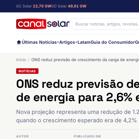
GC Solar
22,70 GW
GD Solar
49,91 GW
Últimas Notícias
Artigos
Latam
Guia do Consumidor
G
Início
ONS reduz previsão de crescimento da carga de energi
NOTÍCIAS
ONS reduz previsão d
de energia para 2,6% 
Nova projeção representa uma redução de 1.2
quando o crescimento esperado era de 4,2%
AUTOR
PUBLICADO EM