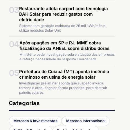
03
Restaurante adota carport com tecnologia
DAH Solar para reduzir gastos com
eletricidade
Sistema tem geração estimada de 26 mil kWh/mês e
utiliza módulos Solar Unit
04
Após apagões em SP e RJ, MME cobra
fiscalização da ANEEL sobre distribuidoras
Ministério pede investigação sobre atuação das empresas
e reforça necessidade de resposta coordenada
05
Prefeitura de Cuiabá (MT) aponta incêndio
criminoso em usina de energia solar
Investigação preliminar aponta que suspeito invadiu
terreno e ateou fogo de forma proposital para destruir
painéis solares
Categorias
Mercado & Investimentos
Mercado Internacional