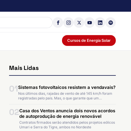
Cursos de Energia Solar
Mais Lidas
01
Sistemas fotovoltaicos resistem a vendavais?
Nos últimos dias, rajadas de vento de até 145 km/h foram
registradas pelo país. Mas, o que garante que um…
02
Casa dos Ventos anuncia dois novos acordos
de autoprodução de energia renovável
Contratos firmados serão atendidos pelos projetos eólicos
Umari e Serra do Tigre, ambos no Nordeste