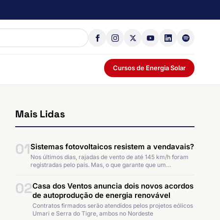
Cursos de Energia Solar
Mais Lidas
01
Sistemas fotovoltaicos resistem a vendavais?
Nos últimos dias, rajadas de vento de até 145 km/h foram
registradas pelo país. Mas, o que garante que um…
02
Casa dos Ventos anuncia dois novos acordos
de autoprodução de energia renovável
Contratos firmados serão atendidos pelos projetos eólicos
Umari e Serra do Tigre, ambos no Nordeste