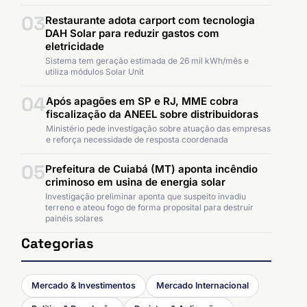
03
Restaurante adota carport com tecnologia
DAH Solar para reduzir gastos com
eletricidade
Sistema tem geração estimada de 26 mil kWh/mês e
utiliza módulos Solar Unit
04
Após apagões em SP e RJ, MME cobra
fiscalização da ANEEL sobre distribuidoras
Ministério pede investigação sobre atuação das empresas
e reforça necessidade de resposta coordenada
05
Prefeitura de Cuiabá (MT) aponta incêndio
criminoso em usina de energia solar
Investigação preliminar aponta que suspeito invadiu
terreno e ateou fogo de forma proposital para destruir
painéis solares
Categorias
Mercado & Investimentos
Mercado Internacional