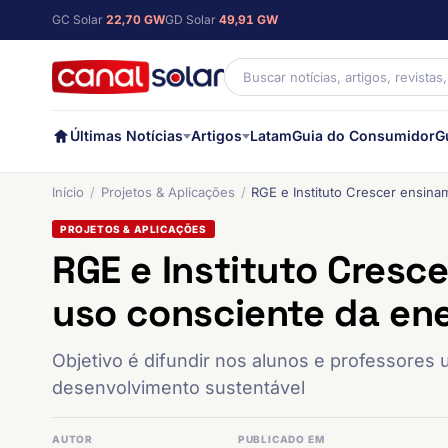
GC Solar
22,70 GW
GD Solar
49,91 GW
Últimas Notícias
Artigos
Latam
Guia do Consumidor
G
Início
Projetos & Aplicações
RGE e Instituto Crescer ensina
PROJETOS & APLICAÇÕES
RGE e Instituto Cresc
uso consciente da en
Objetivo é difundir nos alunos e professores 
desenvolvimento sustentável
AUTOR
PUBLICADO EM