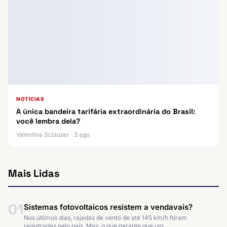
NOTÍCIAS
A única bandeira tarifária extraordinária do Brasil:
você lembra dela?
Valentina Sclauser · 3 ago
Mais Lidas
01
Sistemas fotovoltaicos resistem a vendavais?
Nos últimos dias, rajadas de vento de até 145 km/h foram
registradas pelo país. Mas, o que garante que um…