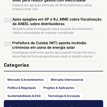
Solar para reduzir gastos com eletricidade
Sistema tem geração estimada de 26 mil kWh/mês e utiliza
módulos Solar Unit
04
Após apagões em SP e RJ, MME cobra fiscalização
da ANEEL sobre distribuidoras
Ministério pede investigação sobre atuação das empresas e
reforça necessidade de resposta coordenada
05
Prefeitura de Cuiabá (MT) aponta incêndio
criminoso em usina de energia solar
Investigação preliminar aponta que suspeito invadiu terreno e
ateou fogo de forma proposital para destruir painéis solares
Categorias
Mercado & Investimentos
Mercado Internacional
Política & Regulação
Projetos & Aplicações
Sustentabilidade & ESG
Tecnologia & Inovação