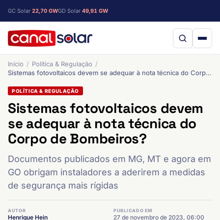
GC Solar
22,70 GW
GD Solar
49,91 GW
Início
Política & Regulação
Sistemas fotovoltaicos devem se adequar à nota técnica do Corpo de Bombeiros?
POLÍTICA & REGULAÇÃO
Sistemas fotovoltaicos devem
se adequar à nota técnica do
Corpo de Bombeiros?
Documentos publicados em MG, MT e agora em
GO obrigam instaladores a aderirem a medidas
de segurança mais rígidas
AUTOR
PUBLICADO EM
Henrique Hein
27 de novembro de 2023, 06:00