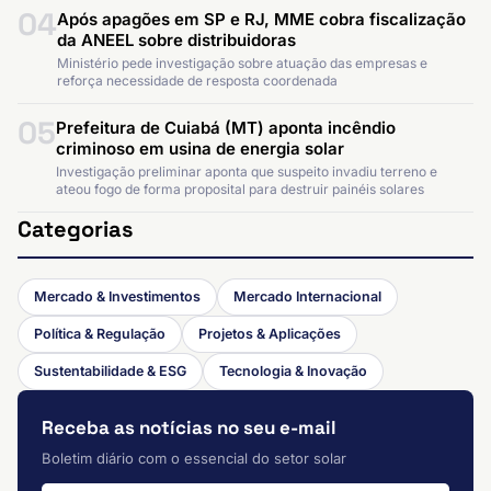
04
Após apagões em SP e RJ, MME cobra fiscalização
da ANEEL sobre distribuidoras
Ministério pede investigação sobre atuação das empresas e
reforça necessidade de resposta coordenada
05
Prefeitura de Cuiabá (MT) aponta incêndio
criminoso em usina de energia solar
Investigação preliminar aponta que suspeito invadiu terreno e
ateou fogo de forma proposital para destruir painéis solares
Categorias
Mercado & Investimentos
Mercado Internacional
Política & Regulação
Projetos & Aplicações
Sustentabilidade & ESG
Tecnologia & Inovação
Receba as notícias no seu e-mail
Boletim diário com o essencial do setor solar