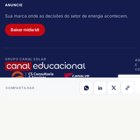
ANUNCIE
Sua marca onde as decisões do setor de energia acontecem.
Baixar mídia kit
GRUPO CANAL SOLAR
A
E
CE
COMPARTILHAR
Copyright © 2026 Canal Solar. Todos os direitos reservados. CNPJ:
29.768.006/0001-95
Desenvolvido por
Softeo Tecnologia