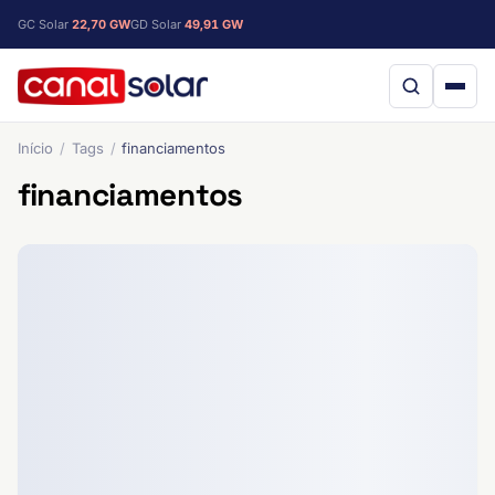
GC Solar
22,70 GW
GD Solar
49,91 GW
Início
Tags
financiamentos
financiamentos