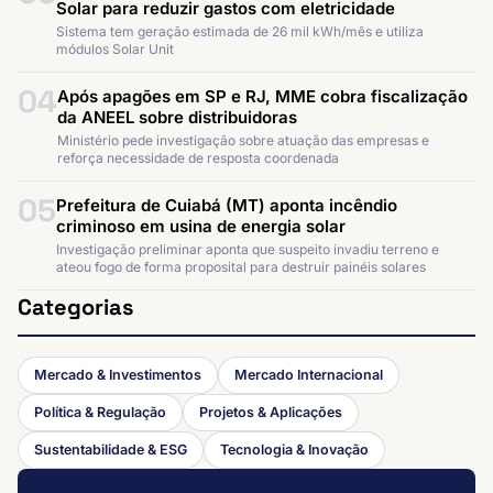
Solar para reduzir gastos com eletricidade
Sistema tem geração estimada de 26 mil kWh/mês e utiliza
módulos Solar Unit
04
Após apagões em SP e RJ, MME cobra fiscalização
da ANEEL sobre distribuidoras
Ministério pede investigação sobre atuação das empresas e
reforça necessidade de resposta coordenada
05
Prefeitura de Cuiabá (MT) aponta incêndio
criminoso em usina de energia solar
Investigação preliminar aponta que suspeito invadiu terreno e
ateou fogo de forma proposital para destruir painéis solares
Categorias
Mercado & Investimentos
Mercado Internacional
Política & Regulação
Projetos & Aplicações
Sustentabilidade & ESG
Tecnologia & Inovação