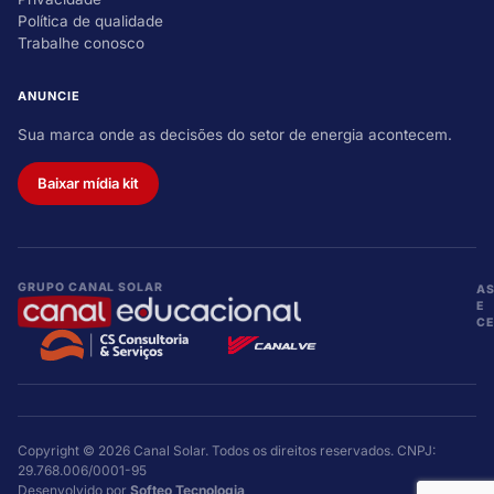
Política de qualidade
Trabalhe conosco
ANUNCIE
Sua marca onde as decisões do setor de energia acontecem.
Baixar mídia kit
GRUPO CANAL SOLAR
A
E
CE
Copyright © 2026 Canal Solar. Todos os direitos reservados. CNPJ:
29.768.006/0001-95
Desenvolvido por
Softeo Tecnologia