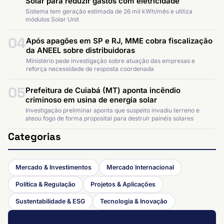
Solar para reduzir gastos com eletricidade
Sistema tem geração estimada de 26 mil kWh/mês e utiliza
módulos Solar Unit
04
Após apagões em SP e RJ, MME cobra fiscalização
da ANEEL sobre distribuidoras
Ministério pede investigação sobre atuação das empresas e
reforça necessidade de resposta coordenada
05
Prefeitura de Cuiabá (MT) aponta incêndio
criminoso em usina de energia solar
Investigação preliminar aponta que suspeito invadiu terreno e
ateou fogo de forma proposital para destruir painéis solares
Categorias
Mercado & Investimentos
Mercado Internacional
Política & Regulação
Projetos & Aplicações
Sustentabilidade & ESG
Tecnologia & Inovação