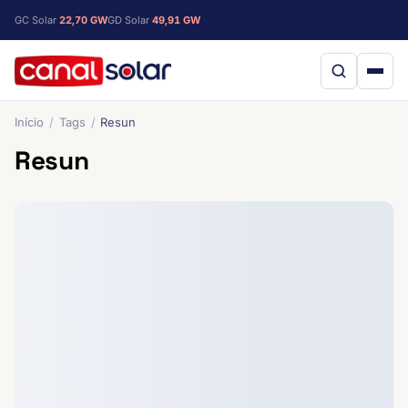
GC Solar
22,70 GW
GD Solar
49,91 GW
Início
Tags
Resun
Resun