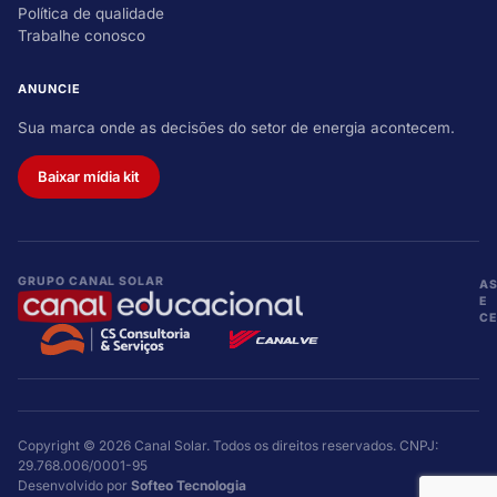
Política de qualidade
Trabalhe conosco
ANUNCIE
Sua marca onde as decisões do setor de energia acontecem.
Baixar mídia kit
GRUPO CANAL SOLAR
A
E
CE
Copyright © 2026 Canal Solar. Todos os direitos reservados. CNPJ:
29.768.006/0001-95
Desenvolvido por
Softeo Tecnologia