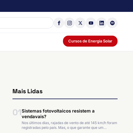
Cursos de Energia Solar
Mais Lidas
01
Sistemas fotovoltaicos resistem a
vendavais?
Nos últimos dias, rajadas de vento de até 145 km/h foram
registradas pelo país. Mas, o que garante que um…