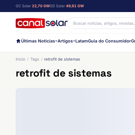
GC Solar
22,70 GW
GD Solar
49,91 GW
Últimas Notícias
Artigos
Latam
Guia do Consumidor
G
Início
Tags
retrofit de sistemas
retrofit de sistemas