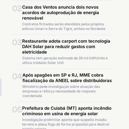
02
Casa dos Ventos anuncia dois novos
acordos de autoprodução de energia
renovável
Contratos firmados serão atendidos pelos projetos
eólicos Umari e Serra do Tigre, ambos no Nordeste
03
Restaurante adota carport com tecnologia
DAH Solar para reduzir gastos com
eletricidade
Sistema tem geração estimada de 26 mil kWh/mês e
utiliza módulos Solar Unit
04
Após apagões em SP e RJ, MME cobra
fiscalização da ANEEL sobre distribuidoras
Ministério pede investigação sobre atuação das
empresas e reforça necessidade de resposta
coordenada
05
Prefeitura de Cuiabá (MT) aponta incêndio
criminoso em usina de energia solar
Investigação preliminar aponta que suspeito invadiu
terreno e ateou fogo de forma proposital para destruir
painéis solares