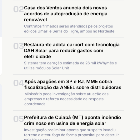
02
Casa dos Ventos anuncia dois novos
acordos de autoprodução de energia
renovável
Contratos firmados serão atendidos pelos projetos
eólicos Umari e Serra do Tigre, ambos no Nordeste
03
Restaurante adota carport com tecnologia
DAH Solar para reduzir gastos com
eletricidade
Sistema tem geração estimada de 26 mil kWh/mês e
utiliza módulos Solar Unit
04
Após apagões em SP e RJ, MME cobra
fiscalização da ANEEL sobre distribuidoras
Ministério pede investigação sobre atuação das
empresas e reforça necessidade de resposta
coordenada
05
Prefeitura de Cuiabá (MT) aponta incêndio
criminoso em usina de energia solar
Investigação preliminar aponta que suspeito invadiu
terreno e ateou fogo de forma proposital para destruir
painéis solares