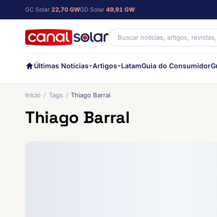
GC Solar
22,70 GW
GD Solar
49,91 GW
Últimas Notícias
Artigos
Latam
Guia do Consumidor
G
Início
Tags
Thiago Barral
Thiago Barral