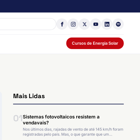
Cursos de Energia Solar
Mais Lidas
01
Sistemas fotovoltaicos resistem a
vendavais?
Nos últimos dias, rajadas de vento de até 145 km/h foram
registradas pelo país. Mas, o que garante que um…