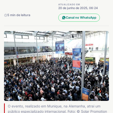
ATUALIZADO EM
20 de junho de 2025, 06:24
5 min de leitura
Canal no WhatsApp
O evento, realizado em Munique, na Alemanha, atrai um
público especializado internacional. Foto: © Solar Promotion