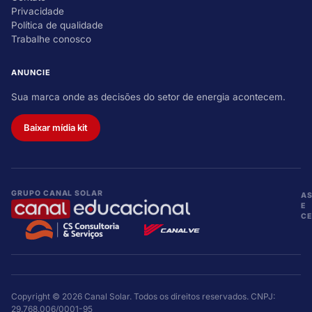
Privacidade
Política de qualidade
Trabalhe conosco
ANUNCIE
Sua marca onde as decisões do setor de energia acontecem.
Baixar mídia kit
GRUPO CANAL SOLAR
A
E
CE
Copyright © 2026 Canal Solar. Todos os direitos reservados. CNPJ:
29.768.006/0001-95