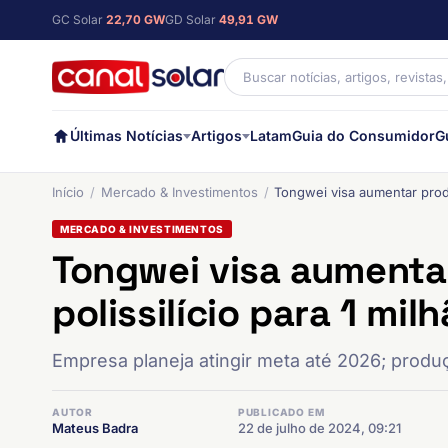
GC Solar
22,70 GW
GD Solar
49,91 GW
Últimas Notícias
Artigos
Latam
Guia do Consumidor
G
Início
Mercado & Investimentos
Tongwei visa aumentar produ
MERCADO & INVESTIMENTOS
Tongwei visa aumenta
polissilício para 1 mi
Empresa planeja atingir meta até 2026; prod
AUTOR
PUBLICADO EM
Mateus Badra
22 de julho de 2024, 09:21