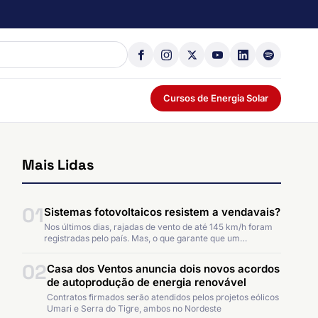
Cursos de Energia Solar
Mais Lidas
01
Sistemas fotovoltaicos resistem a vendavais?
Nos últimos dias, rajadas de vento de até 145 km/h foram
registradas pelo país. Mas, o que garante que um…
02
Casa dos Ventos anuncia dois novos acordos
de autoprodução de energia renovável
Contratos firmados serão atendidos pelos projetos eólicos
Umari e Serra do Tigre, ambos no Nordeste