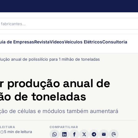
uia de Empresas
Revista
Vídeos
Veículos Elétricos
Consultoria
ção anual de polissilício para 1 milhão de toneladas
r produção anual de
lhão de toneladas
ução de células e módulos também aumentará
LEITURA
COMPARTILHAR
5 min de leitura