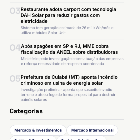
03
Restaurante adota carport com tecnologia
DAH Solar para reduzir gastos com
eletricidade
Sistema tem geração estimada de 26 mil kWh/mês e
utiliza módulos Solar Unit
04
Após apagões em SP e RJ, MME cobra
fiscalização da ANEEL sobre distribuidoras
Ministério pede investigação sobre atuação das empresas
e reforça necessidade de resposta coordenada
05
Prefeitura de Cuiabá (MT) aponta incêndio
criminoso em usina de energia solar
Investigação preliminar aponta que suspeito invadiu
terreno e ateou fogo de forma proposital para destruir
painéis solares
Categorias
Mercado & Investimentos
Mercado Internacional