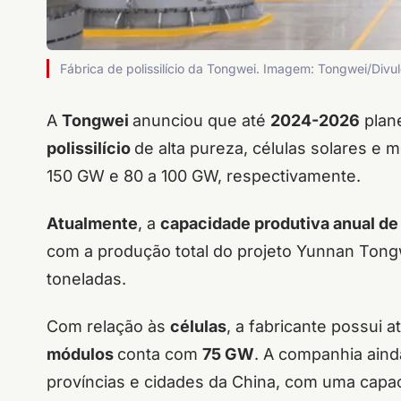
Fábrica de polissilício da Tongwei. Imagem: Tongwei/Divu
A
Tongwei
anunciou que até
2024-2026
plane
polissilício
de alta pureza, células solares e
150 GW e 80 a 100 GW, respectivamente.
Atualmente
, a
capacidade produtiva anual de p
com a produção total do projeto Yunnan Tongw
toneladas.
Com relação às
células
, a fabricante possui 
módulos
conta com
75 GW
. A companhia aind
províncias e cidades da China, com uma capa