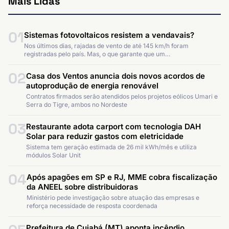
Mais Lidas
01
Sistemas fotovoltaicos resistem a vendavais?
Nos últimos dias, rajadas de vento de até 145 km/h foram
registradas pelo país. Mas, o que garante que um…
02
Casa dos Ventos anuncia dois novos acordos de
autoprodução de energia renovável
Contratos firmados serão atendidos pelos projetos eólicos Umari e
Serra do Tigre, ambos no Nordeste
03
Restaurante adota carport com tecnologia DAH
Solar para reduzir gastos com eletricidade
Sistema tem geração estimada de 26 mil kWh/mês e utiliza
módulos Solar Unit
04
Após apagões em SP e RJ, MME cobra fiscalização
da ANEEL sobre distribuidoras
Ministério pede investigação sobre atuação das empresas e
reforça necessidade de resposta coordenada
Prefeitura de Cuiabá (MT) aponta incêndio