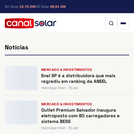
GC Solar
22,70 GW
GD Solar
49,91 GW
Notícias
MERCADO & INVESTIMENTOS
Enel SP é a distribuidora que mais
regrediu em ranking da ANEEL
Henrique Hein · 16 abr
MERCADO & INVESTIMENTOS
Outlet Premium Salvador inaugura
eletroposto com 80 carregadores e
sistema BESS
Henrique Hein · 16 abr