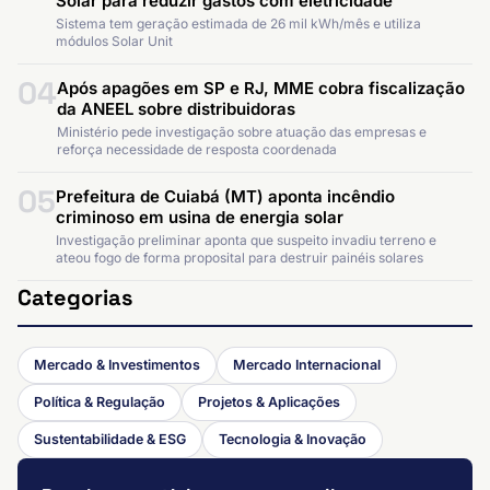
Solar para reduzir gastos com eletricidade
Sistema tem geração estimada de 26 mil kWh/mês e utiliza
módulos Solar Unit
04
Após apagões em SP e RJ, MME cobra fiscalização
da ANEEL sobre distribuidoras
Ministério pede investigação sobre atuação das empresas e
reforça necessidade de resposta coordenada
05
Prefeitura de Cuiabá (MT) aponta incêndio
criminoso em usina de energia solar
Investigação preliminar aponta que suspeito invadiu terreno e
ateou fogo de forma proposital para destruir painéis solares
Categorias
Mercado & Investimentos
Mercado Internacional
Política & Regulação
Projetos & Aplicações
Sustentabilidade & ESG
Tecnologia & Inovação