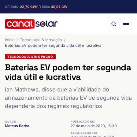
GC Solar
22,70 GW
GD Solar
49,91 GW
Início
Tecnologia & Inovação
Baterias EV podem ter segunda vida útil e lucrativa
TECNOLOGIA & INOVAÇÃO
Baterias EV podem ter segunda
vida útil e lucrativa
Ian Mathews, disse que a viabilidade do
armazenamento da baterias EV de segunda vida
dependeria dos regimes regulatórios
AUTOR
PUBLICADO EM
Mateus Badra
27 de maio de 2020, 15:30
ATUALIZADO EM