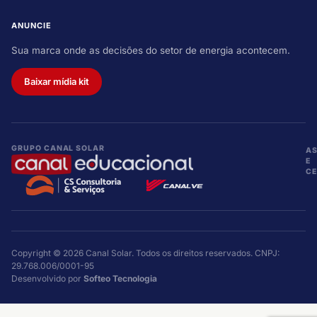
ANUNCIE
Sua marca onde as decisões do setor de energia acontecem.
Baixar mídia kit
GRUPO CANAL SOLAR
A
E
CE
Copyright © 2026 Canal Solar. Todos os direitos reservados. CNPJ:
29.768.006/0001-95
Desenvolvido por
Softeo Tecnologia