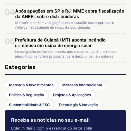
04
Após apagões em SP e RJ, MME cobra fiscalização
da ANEEL sobre distribuidoras
Ministério pede investigação sobre atuação das empresas e
reforça necessidade de resposta coordenada
05
Prefeitura de Cuiabá (MT) aponta incêndio
criminoso em usina de energia solar
Investigação preliminar aponta que suspeito invadiu terreno e
ateou fogo de forma proposital para destruir painéis solares
Categorias
Mercado & Investimentos
Mercado Internacional
Política & Regulação
Projetos & Aplicações
Sustentabilidade & ESG
Tecnologia & Inovação
Receba as notícias no seu e-mail
Boletim diário com o essencial do setor solar