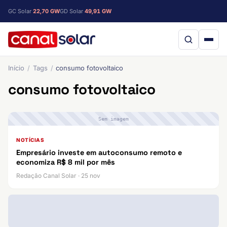
GC Solar
22,70 GW
GD Solar
49,91 GW
Início
Tags
consumo fotovoltaico
consumo fotovoltaico
Sem imagem
NOTÍCIAS
Empresário investe em autoconsumo remoto e
economiza R$ 8 mil por mês
Redação Canal Solar · 25 nov