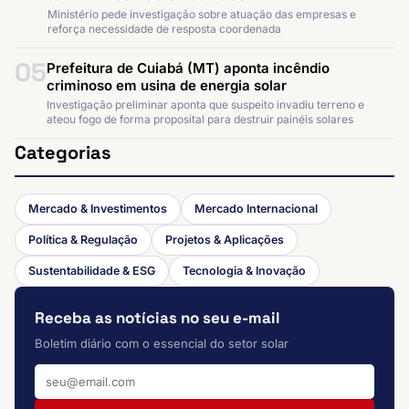
Ministério pede investigação sobre atuação das empresas e
reforça necessidade de resposta coordenada
05
Prefeitura de Cuiabá (MT) aponta incêndio
criminoso em usina de energia solar
Investigação preliminar aponta que suspeito invadiu terreno e
ateou fogo de forma proposital para destruir painéis solares
Categorias
Mercado & Investimentos
Mercado Internacional
Política & Regulação
Projetos & Aplicações
Sustentabilidade & ESG
Tecnologia & Inovação
Receba as notícias no seu e-mail
Boletim diário com o essencial do setor solar