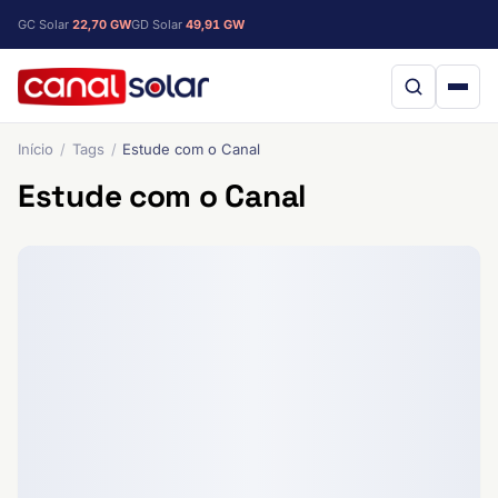
GC Solar
22,70 GW
GD Solar
49,91 GW
Início
Tags
Estude com o Canal
Estude com o Canal