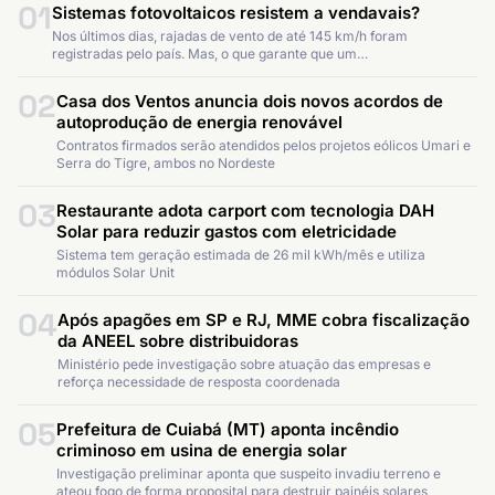
01
Sistemas fotovoltaicos resistem a vendavais?
Nos últimos dias, rajadas de vento de até 145 km/h foram
registradas pelo país. Mas, o que garante que um…
02
Casa dos Ventos anuncia dois novos acordos de
autoprodução de energia renovável
Contratos firmados serão atendidos pelos projetos eólicos Umari e
Serra do Tigre, ambos no Nordeste
03
Restaurante adota carport com tecnologia DAH
Solar para reduzir gastos com eletricidade
Sistema tem geração estimada de 26 mil kWh/mês e utiliza
módulos Solar Unit
04
Após apagões em SP e RJ, MME cobra fiscalização
da ANEEL sobre distribuidoras
Ministério pede investigação sobre atuação das empresas e
reforça necessidade de resposta coordenada
05
Prefeitura de Cuiabá (MT) aponta incêndio
criminoso em usina de energia solar
Investigação preliminar aponta que suspeito invadiu terreno e
ateou fogo de forma proposital para destruir painéis solares