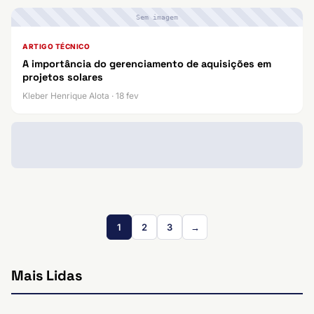
Sem imagem
ARTIGO TÉCNICO
A importância do gerenciamento de aquisições em
projetos solares
Kleber Henrique Alota · 18 fev
1
2
3
→
Mais Lidas