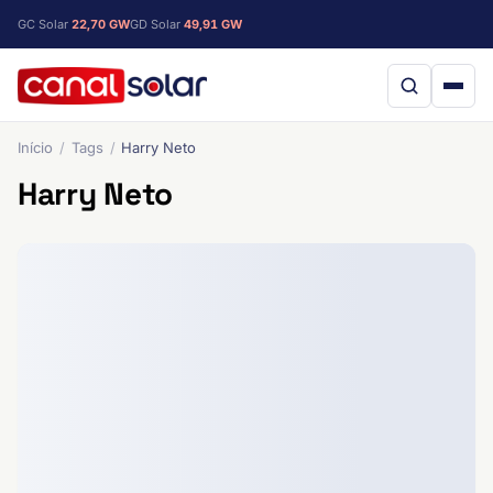
GC Solar
22,70 GW
GD Solar
49,91 GW
Início
Tags
Harry Neto
Harry Neto