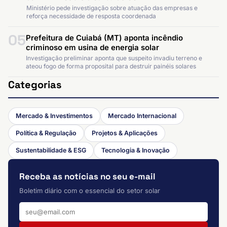
Ministério pede investigação sobre atuação das empresas e
reforça necessidade de resposta coordenada
05
Prefeitura de Cuiabá (MT) aponta incêndio
criminoso em usina de energia solar
Investigação preliminar aponta que suspeito invadiu terreno e
ateou fogo de forma proposital para destruir painéis solares
Categorias
Mercado & Investimentos
Mercado Internacional
Política & Regulação
Projetos & Aplicações
Sustentabilidade & ESG
Tecnologia & Inovação
Receba as notícias no seu e-mail
Boletim diário com o essencial do setor solar