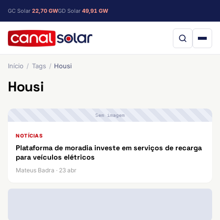
GC Solar
22,70 GW
GD Solar
49,91 GW
Início
Tags
Housi
Housi
Sem imagem
NOTÍCIAS
Plataforma de moradia investe em serviços de recarga
para veículos elétricos
Mateus Badra · 23 abr