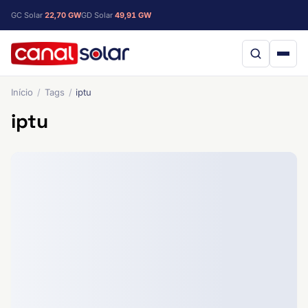
GC Solar
22,70 GW
GD Solar
49,91 GW
Início
Tags
iptu
iptu