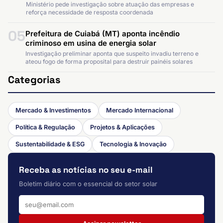
Ministério pede investigação sobre atuação das empresas e
reforça necessidade de resposta coordenada
05
Prefeitura de Cuiabá (MT) aponta incêndio
criminoso em usina de energia solar
Investigação preliminar aponta que suspeito invadiu terreno e
ateou fogo de forma proposital para destruir painéis solares
Categorias
Mercado & Investimentos
Mercado Internacional
Política & Regulação
Projetos & Aplicações
Sustentabilidade & ESG
Tecnologia & Inovação
Receba as notícias no seu e-mail
Boletim diário com o essencial do setor solar