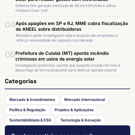
Sistema tem geração estimada de 26 mil kWh/mês e utiliza
módulos Solar Unit
04
Após apagões em SP e RJ, MME cobra fiscalização
da ANEEL sobre distribuidoras
Ministério pede investigação sobre atuação das empresas e
reforça necessidade de resposta coordenada
05
Prefeitura de Cuiabá (MT) aponta incêndio
criminoso em usina de energia solar
Investigação preliminar aponta que suspeito invadiu terreno e
ateou fogo de forma proposital para destruir painéis solares
Categorias
Mercado & Investimentos
Mercado Internacional
Política & Regulação
Projetos & Aplicações
Sustentabilidade & ESG
Tecnologia & Inovação