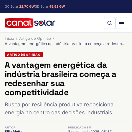
GC Solar
22,70 GW
GD Solar
49,91 GW
Início
Artigo de Opinião
A vantagem energética da indústria brasileira começa a redesenhar sua competitividade
ARTIGO DE OPINIÃO
A vantagem energética da
indústria brasileira começa a
redesenhar sua
competitividade
Busca por resiliência produtiva reposiciona
energia no centro das decisões industriais
AUTOR
PUBLICADO EM
Silla Motta
8 de maio de 2026, 08:37