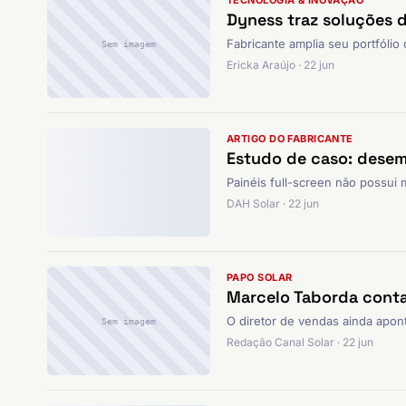
TECNOLOGIA & INOVAÇÃO
Dyness traz soluções 
Fabricante amplia seu portfólio
Sem imagem
Ericka Araújo · 22 jun
ARTIGO DO FABRICANTE
Estudo de caso: desem
Painéis full-screen não possui 
DAH Solar · 22 jun
PAPO SOLAR
Marcelo Taborda cont
O diretor de vendas ainda apont
Sem imagem
Redação Canal Solar · 22 jun