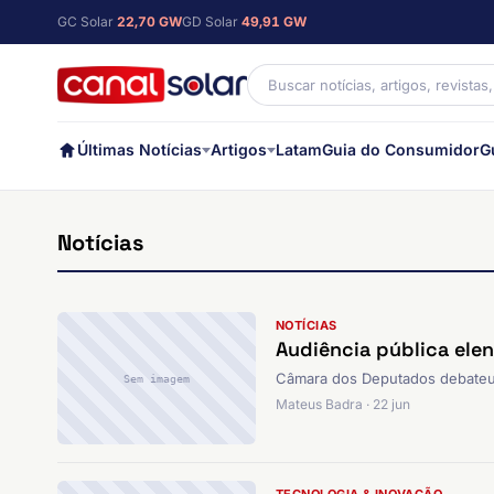
GC Solar
22,70 GW
GD Solar
49,91 GW
Últimas Notícias
Artigos
Latam
Guia do Consumidor
G
Notícias
NOTÍCIAS
Audiência pública ele
Câmara dos Deputados debateu a
Sem imagem
Mateus Badra · 22 jun