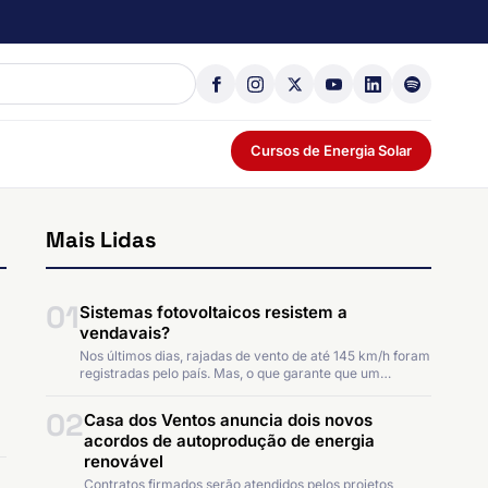
Cursos de Energia Solar
Mais Lidas
01
Sistemas fotovoltaicos resistem a
vendavais?
Nos últimos dias, rajadas de vento de até 145 km/h foram
registradas pelo país. Mas, o que garante que um…
02
Casa dos Ventos anuncia dois novos
acordos de autoprodução de energia
renovável
Contratos firmados serão atendidos pelos projetos