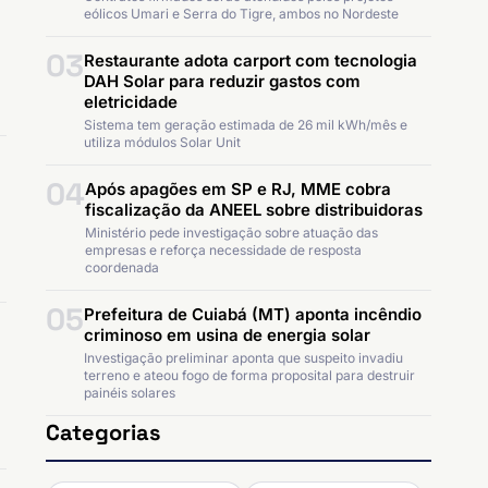
eólicos Umari e Serra do Tigre, ambos no Nordeste
03
Restaurante adota carport com tecnologia
DAH Solar para reduzir gastos com
eletricidade
Sistema tem geração estimada de 26 mil kWh/mês e
utiliza módulos Solar Unit
04
Após apagões em SP e RJ, MME cobra
fiscalização da ANEEL sobre distribuidoras
Ministério pede investigação sobre atuação das
empresas e reforça necessidade de resposta
coordenada
05
Prefeitura de Cuiabá (MT) aponta incêndio
criminoso em usina de energia solar
Investigação preliminar aponta que suspeito invadiu
terreno e ateou fogo de forma proposital para destruir
painéis solares
Categorias