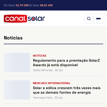
GC Solar
22,70 GW
GD Solar
49,91 GW
Notícias
NOTÍCIAS
Regulamento para a premiação SolarZ
Awards já está disponível
Stella Miranda · 30 jan
MERCADO INTERNACIONAL
Solar e eólica crescem três vezes mais
que as demais fontes de energia
Henrique Hein · 30 jan