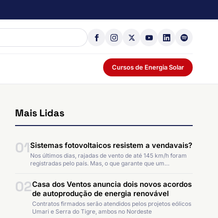
Cursos de Energia Solar
Mais Lidas
01
Sistemas fotovoltaicos resistem a vendavais?
Nos últimos dias, rajadas de vento de até 145 km/h foram
registradas pelo país. Mas, o que garante que um…
02
Casa dos Ventos anuncia dois novos acordos
de autoprodução de energia renovável
Contratos firmados serão atendidos pelos projetos eólicos
Umari e Serra do Tigre, ambos no Nordeste