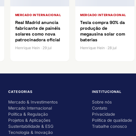
MERCADO INTERNACIONAL
MERCADO INTERNACIONAL
Real Madrid anuncia
Tesla compra 90% da
fabricante de painéis
produção de
solares como nova
megausina solar com
patrocinadora oficial
baterias
Henrique Hein · 29 jul
Henrique Hein · 28 jul
CATEGORIAS
INSTITUCIONAL
Mercado & Investimentos
Sobre nós
Mercado Internacional
Contato
Política & Regulação
Privacidade
Projetos & Aplicações
Política de qualidade
Sustentabilidade & ESG
Trabalhe conosco
Tecnologia & Inovação