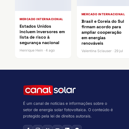
MERCADO INTERNACIONAL
MERCADO INTERNACIONAL
Brasil e Coreia do Sul
Estados Unidos
firmam acordo para
incluem inversores em
ampliar cooperação
lista de risco à
em energias
segurança nacional
renováveis
Henrique Hein · 4 ago
Valentina Sclauser · 29 jul
É um canal de notícias e informações sobre o
setor de energia solar fotovoltaica. O conteúdo é
protegido pela lei de direitos autorais.