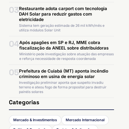
03
Restaurante adota carport com tecnologia
DAH Solar para reduzir gastos com
eletricidade
Sistema tem geração estimada de 26 mil kWh/mês e
utiliza módulos Solar Unit
04
Após apagões em SP e RJ, MME cobra
fiscalização da ANEEL sobre distribuidoras
Ministério pede investigação sobre atuação das empresas
e reforça necessidade de resposta coordenada
05
Prefeitura de Cuiabá (MT) aponta incêndio
criminoso em usina de energia solar
Investigação preliminar aponta que suspeito invadiu
terreno e ateou fogo de forma proposital para destruir
painéis solares
Categorias
Mercado & Investimentos
Mercado Internacional