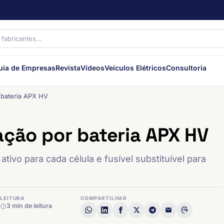
uia de Empresas
Revista
Vídeos
Veículos Elétricos
Consultoria
 bateria APX HV
ação por bateria APX HV
ivo para cada célula e fusível substituível para
LEITURA
COMPARTILHAR
3 min de leitura