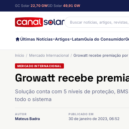
GC Solar
22,70 GW
GD Solar
49,91 GW
Últimas Notícias
Artigos
Latam
Guia do Consumidor
G
Início
Mercado Internacional
Growatt recebe premiação por
MERCADO INTERNACIONAL
Growatt recebe premi
Solução conta com 5 níveis de proteção, BMS at
todo o sistema
AUTOR
PUBLICADO EM
Mateus Badra
30 de janeiro de 2023, 06:52