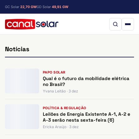
GC Solar
22,70 GW
GD Solar
49,91 GW
Notícias
PAPO SOLAR
Qual é o futuro da ​mobilidade elétrica
no Brasil?
Yvana Leitão · 3 dez
POLÍTICA & REGULAÇÃO
Leilões de Energia Existente A-1, A-2 e
A-3 serão nesta sexta-feira (6)
Ericka Araújo · 3 dez