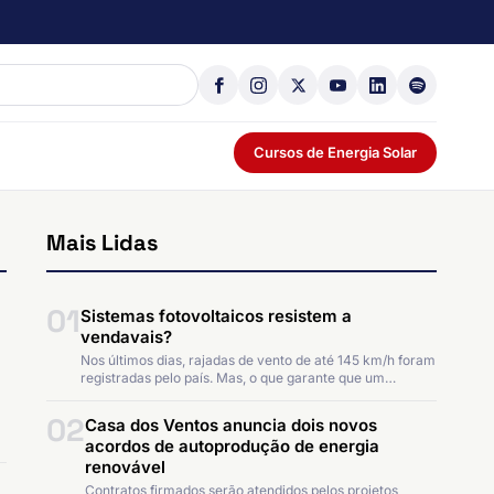
Cursos de Energia Solar
Mais Lidas
01
Sistemas fotovoltaicos resistem a
vendavais?
Nos últimos dias, rajadas de vento de até 145 km/h foram
registradas pelo país. Mas, o que garante que um…
02
Casa dos Ventos anuncia dois novos
acordos de autoprodução de energia
renovável
Contratos firmados serão atendidos pelos projetos