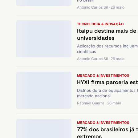
no Brasil
Antonio Carlos Sil · 26 maio
TECNOLOGIA & INOVAÇÃO
Itaipu destina mais de
universidades
Aplicação dos recursos incluem
científicas
Antonio Carlos Sil · 26 maio
MERCADO & INVESTIMENTOS
HYXI firma parceria es
Distribuidora de equipamentos f
mercado nacional
Raphael Guerra · 26 maio
MERCADO & INVESTIMENTOS
77% dos brasileiros já
extremos