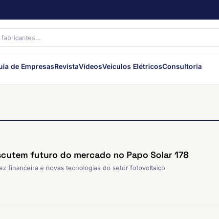
uia de Empresas
Revista
Vídeos
Veículos Elétricos
Consultoria
iscutem futuro do mercado no Papo Solar 178
dez financeira e novas tecnologias do setor fotovoltaico