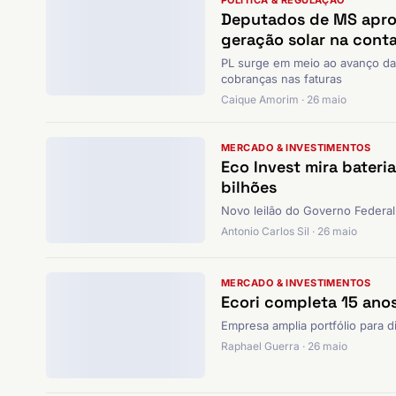
POLÍTICA & REGULAÇÃO
Deputados de MS aprov
geração solar na conta
PL surge em meio ao avanço da
cobranças nas faturas
Caique Amorim · 26 maio
MERCADO & INVESTIMENTOS
Eco Invest mira bateri
bilhões
Novo leilão do Governo Federal
Antonio Carlos Sil · 26 maio
MERCADO & INVESTIMENTOS
Ecori completa 15 ano
Empresa amplia portfólio para d
Raphael Guerra · 26 maio