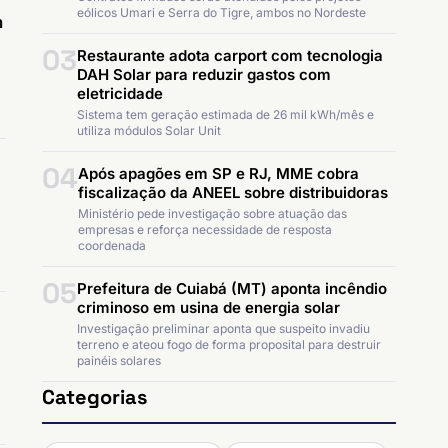
eólicos Umari e Serra do Tigre, ambos no Nordeste
m
03
Restaurante adota carport com tecnologia
DAH Solar para reduzir gastos com
eletricidade
Sistema tem geração estimada de 26 mil kWh/mês e
utiliza módulos Solar Unit
04
Após apagões em SP e RJ, MME cobra
fiscalização da ANEEL sobre distribuidoras
Ministério pede investigação sobre atuação das
empresas e reforça necessidade de resposta
coordenada
05
Prefeitura de Cuiabá (MT) aponta incêndio
criminoso em usina de energia solar
Investigação preliminar aponta que suspeito invadiu
terreno e ateou fogo de forma proposital para destruir
painéis solares
Categorias