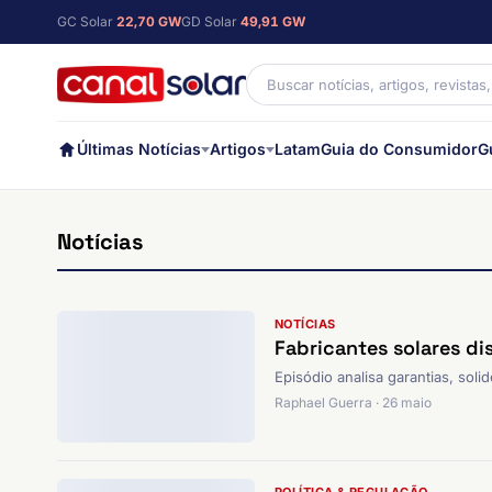
GC Solar
22,70 GW
GD Solar
49,91 GW
Últimas Notícias
Artigos
Latam
Guia do Consumidor
G
Notícias
NOTÍCIAS
Fabricantes solares d
Episódio analisa garantias, soli
Raphael Guerra · 26 maio