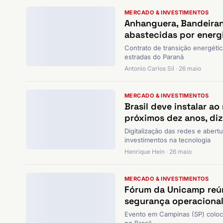
MERCADO & INVESTIMENTOS
Anhanguera, Bandeiran
abastecidas por energi
Contrato de transição energétic
estradas do Paraná
Antonio Carlos Sil · 26 maio
MERCADO & INVESTIMENTOS
Brasil deve instalar a
próximos dez anos, di
Digitalização das redes e aber
investimentos na tecnologia
Henrique Hein · 26 maio
MERCADO & INVESTIMENTOS
Fórum da Unicamp reún
segurança operaciona
Evento em Campinas (SP) coloc