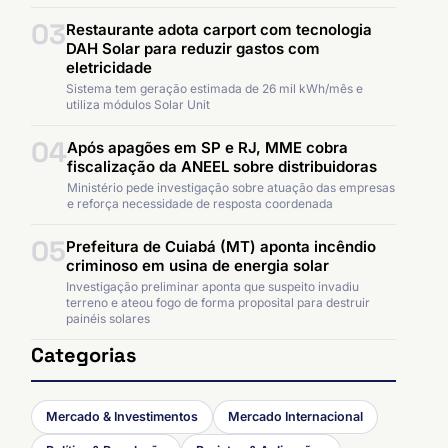
03
Restaurante adota carport com tecnologia
DAH Solar para reduzir gastos com
eletricidade
Sistema tem geração estimada de 26 mil kWh/mês e
utiliza módulos Solar Unit
04
Após apagões em SP e RJ, MME cobra
fiscalização da ANEEL sobre distribuidoras
Ministério pede investigação sobre atuação das empresas
e reforça necessidade de resposta coordenada
05
Prefeitura de Cuiabá (MT) aponta incêndio
criminoso em usina de energia solar
Investigação preliminar aponta que suspeito invadiu
terreno e ateou fogo de forma proposital para destruir
painéis solares
Categorias
Mercado & Investimentos
Mercado Internacional