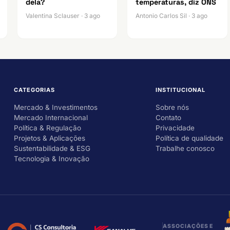
dela?
temperaturas, diz ONS
Valentina Sclauser · 3 ago
Antonio Carlos Sil · 3 ago
CATEGORIAS
INSTITUCIONAL
Mercado & Investimentos
Sobre nós
Mercado Internacional
Contato
Política & Regulação
Privacidade
Projetos & Aplicações
Política de qualidade
Sustentabilidade & ESG
Trabalhe conosco
Tecnologia & Inovação
ASSOCIAÇÕES E