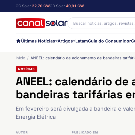
GC Solar
22,70 GW
GD Solar
49,91 GW
Últimas Notícias
Artigos
Latam
Guia do Consumidor
G
Início
ANEEL: calendário de acionamento de bandeiras tarifá
NOTÍCIAS
ANEEL: calendário de
bandeiras tarifárias
Em fevereiro será divulgada a bandeira e val
Energia Elétrica
AUTOR
PUBLICADO EM