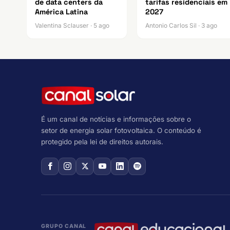
de data centers da
tarifas residenciais em
América Latina
2027
Valentina Sclauser · 5 ago
Antonio Carlos Sil · 3 ago
É um canal de notícias e informações sobre o
setor de energia solar fotovoltaica. O conteúdo é
protegido pela lei de direitos autorais.
GRUPO CANAL