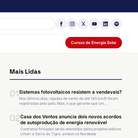
Cursos de Energia Solar
Mais Lidas
01
Sistemas fotovoltaicos resistem a vendavais?
Nos últimos dias, rajadas de vento de até 145 km/h foram
registradas pelo país. Mas, o que garante que um…
02
Casa dos Ventos anuncia dois novos acordos
de autoprodução de energia renovável
Contratos firmados serão atendidos pelos projetos eólicos
Umari e Serra do Tigre, ambos no Nordeste