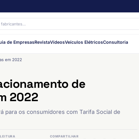
uia de Empresas
Revista
Vídeos
Veículos Elétricos
Consultoria
rias em 2022
 acionamento de
 em 2022
erá para os consumidores com Tarifa Social de
LEITURA
COMPARTILHAR