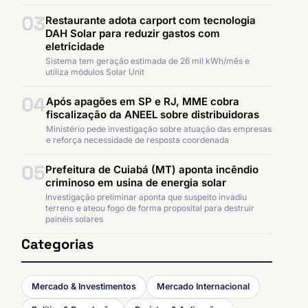
03
Restaurante adota carport com tecnologia
DAH Solar para reduzir gastos com
eletricidade
Sistema tem geração estimada de 26 mil kWh/mês e
utiliza módulos Solar Unit
04
Após apagões em SP e RJ, MME cobra
fiscalização da ANEEL sobre distribuidoras
Ministério pede investigação sobre atuação das empresas
e reforça necessidade de resposta coordenada
05
Prefeitura de Cuiabá (MT) aponta incêndio
criminoso em usina de energia solar
Investigação preliminar aponta que suspeito invadiu
terreno e ateou fogo de forma proposital para destruir
painéis solares
Categorias
Mercado & Investimentos
Mercado Internacional