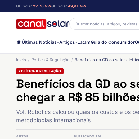
GC Solar
22,70 GW
GD Solar
49,91 GW
Últimas Notícias
Artigos
Latam
Guia do Consumidor
G
Início
Política & Regulação
Benefícios da GD ao setor elétri
POLÍTICA & REGULAÇÃO
Benefícios da GD ao s
chegar a R$ 85 bilhõe
Volt Robotics calculou quais os custos e os 
metodologias internacionais
AUTOR
PUBLICADO EM