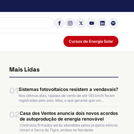
Cursos de Energia Solar
Mais Lidas
01
Sistemas fotovoltaicos resistem a vendavais?
Nos últimos dias, rajadas de vento de até 145 km/h foram
registradas pelo país. Mas, o que garante que um…
02
Casa dos Ventos anuncia dois novos acordos
de autoprodução de energia renovável
Contratos firmados serão atendidos pelos projetos eólicos
Umari e Serra do Tigre, ambos no Nordeste