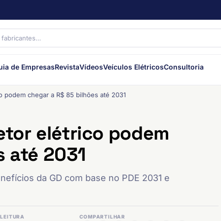
uia de Empresas
Revista
Vídeos
Veículos Elétricos
Consultoria
co podem chegar a R$ 85 bilhões até 2031
etor elétrico podem
s até 2031
benefícios da GD com base no PDE 2031 e
LEITURA
COMPARTILHAR