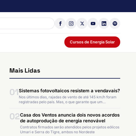
Cursos de Energia Solar
Mais Lidas
01
Sistemas fotovoltaicos resistem a vendavais?
Nos últimos dias, rajadas de vento de até 145 km/h foram
registradas pelo país. Mas, o que garante que um…
02
Casa dos Ventos anuncia dois novos acordos
de autoprodução de energia renovável
Contratos firmados serão atendidos pelos projetos eólicos
Umari e Serra do Tigre, ambos no Nordeste