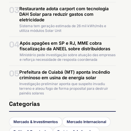
03
Restaurante adota carport com tecnologia
DAH Solar para reduzir gastos com
eletricidade
Sistema tem geração estimada de 26 mil kWh/mês e
utiliza módulos Solar Unit
04
Após apagões em SP e RJ, MME cobra
fiscalização da ANEEL sobre distribuidoras
Ministério pede investigação sobre atuação das empresas
e reforça necessidade de resposta coordenada
05
Prefeitura de Cuiabá (MT) aponta incêndio
criminoso em usina de energia solar
Investigação preliminar aponta que suspeito invadiu
terreno e ateou fogo de forma proposital para destruir
painéis solares
Categorias
Mercado & Investimentos
Mercado Internacional