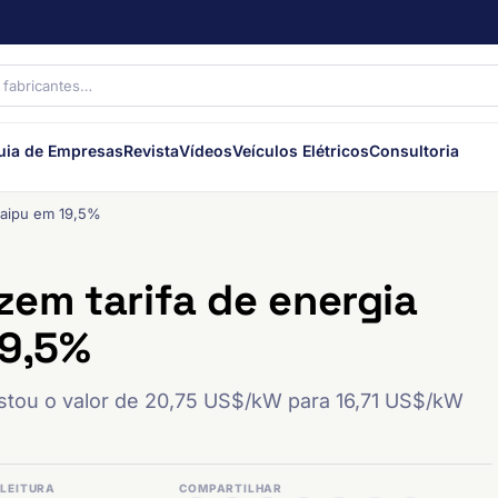
uia de Empresas
Revista
Vídeos
Veículos Elétricos
Consultoria
Itaipu em 19,5%
zem tarifa de energia
19,5%
ustou o valor de 20,75 US$/kW para 16,71 US$/kW
LEITURA
COMPARTILHAR