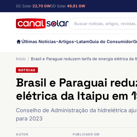
GC Solar
22,70 GW
GD Solar
49,91 GW
Últimas Notícias
Artigos
Latam
Guia do Consumidor
G
Início
Brasil e Paraguai reduzem tarifa de energia elétrica da 
NOTÍCIAS
Brasil e Paraguai redu
elétrica da Itaipu em 
Conselho de Administração da hidrelétrica aj
para 2023
AUTOR
PUBLICADO EM