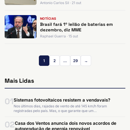
Antonio Carlos Sil · 21 out
NOTÍCIAS
Brasil fará 1º leilão de baterias em
dezembro, diz MME
Raphael Guerra · 15 out
1
2
…
29
→
Mais Lidas
01
Sistemas fotovoltaicos resistem a vendavais?
Nos últimos dias, rajadas de vento de até 145 km/h foram
registradas pelo país. Mas, o que garante que um…
02
Casa dos Ventos anuncia dois novos acordos de
autoprodução de energia renovável