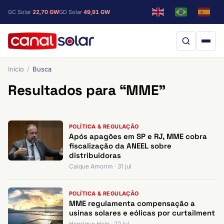
GC Solar
22,70 GW
GD Solar
49,91 GW
Início
Busca
Resultados para “MME”
POLÍTICA & REGULAÇÃO
Após apagões em SP e RJ, MME cobra
fiscalização da ANEEL sobre
distribuidoras
Caique Amorim · 31 jul
POLÍTICA & REGULAÇÃO
MME regulamenta compensação a
usinas solares e eólicas por curtailment
Henrique Hein · 22 jul