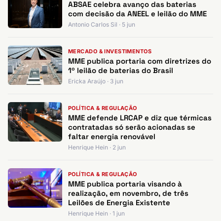
ABSAE celebra avanço das baterias
com decisão da ANEEL e leilão do MME
Antonio Carlos Sil · 5 jun
MERCADO & INVESTIMENTOS
MME publica portaria com diretrizes do
1º leilão de baterias do Brasil
Ericka Araújo · 3 jun
POLÍTICA & REGULAÇÃO
MME defende LRCAP e diz que térmicas
contratadas só serão acionadas se
faltar energia renovável
Henrique Hein · 2 jun
POLÍTICA & REGULAÇÃO
MME publica portaria visando à
realização, em novembro, de três
Leilões de Energia Existente
Henrique Hein · 1 jun