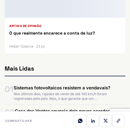
ARTIGO DE OPINIÃO
O que realmente encarece a conta de luz?
Heber Galarce · 23 jul
Mais Lidas
01
Sistemas fotovoltaicos resistem a vendavais?
Nos últimos dias, rajadas de vento de até 145 km/h foram
registradas pelo país. Mas, o que garante que um…
02
Casa dos Ventos anuncia dois novos acordos de
autoprodução de energia renovável
COMPARTILHAR
Contratos firmados serão atendidos pelos projetos eólicos Umari e
Serra do Tigre, ambos no Nordeste