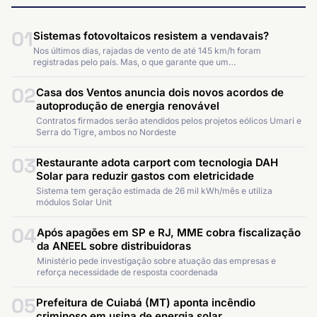
01
Sistemas fotovoltaicos resistem a vendavais?
Nos últimos dias, rajadas de vento de até 145 km/h foram
registradas pelo país. Mas, o que garante que um…
02
Casa dos Ventos anuncia dois novos acordos de
autoprodução de energia renovável
Contratos firmados serão atendidos pelos projetos eólicos Umari e
Serra do Tigre, ambos no Nordeste
03
Restaurante adota carport com tecnologia DAH
Solar para reduzir gastos com eletricidade
Sistema tem geração estimada de 26 mil kWh/mês e utiliza
módulos Solar Unit
04
Após apagões em SP e RJ, MME cobra fiscalização
da ANEEL sobre distribuidoras
Ministério pede investigação sobre atuação das empresas e
reforça necessidade de resposta coordenada
05
Prefeitura de Cuiabá (MT) aponta incêndio
criminoso em usina de energia solar