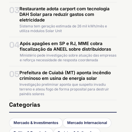
03
Restaurante adota carport com tecnologia
DAH Solar para reduzir gastos com
eletricidade
Sistema tem geração estimada de 26 mil kWh/mês e
utiliza módulos Solar Unit
04
Após apagões em SP e RJ, MME cobra
fiscalização da ANEEL sobre distribuidoras
Ministério pede investigação sobre atuação das empresas
e reforça necessidade de resposta coordenada
05
Prefeitura de Cuiabá (MT) aponta incêndio
criminoso em usina de energia solar
Investigação preliminar aponta que suspeito invadiu
terreno e ateou fogo de forma proposital para destruir
painéis solares
Categorias
Mercado & Investimentos
Mercado Internacional