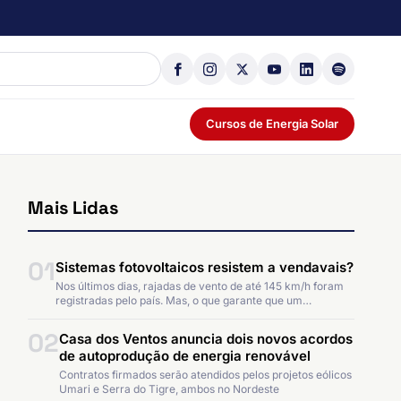
Cursos de Energia Solar
Mais Lidas
01
Sistemas fotovoltaicos resistem a vendavais?
Nos últimos dias, rajadas de vento de até 145 km/h foram
registradas pelo país. Mas, o que garante que um…
02
Casa dos Ventos anuncia dois novos acordos
de autoprodução de energia renovável
Contratos firmados serão atendidos pelos projetos eólicos
Umari e Serra do Tigre, ambos no Nordeste