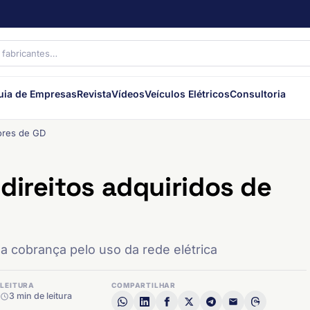
uia de Empresas
Revista
Vídeos
Veículos Elétricos
Consultoria
ores de GD
direitos adquiridos de
 cobrança pelo uso da rede elétrica
LEITURA
COMPARTILHAR
3 min de leitura