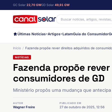
GC Solar
22,70 GW
GD Solar
49,91 GW
Últimas Notícias
Artigos
Latam
Guia do Consumidor
G
Início
Fazenda propõe rever direitos adquiridos de consumid
NOTÍCIAS
Fazenda propõe rever 
consumidores de GD
Ministério propôs uma mudança que antecipa a
AUTOR
PUBLICADO EM
Wagner Freire
27 de outubro de 2025, 12:56