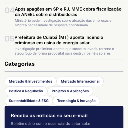
04
Após apagões em SP e RJ, MME cobra fiscalização
da ANEEL sobre distribuidoras
Ministério pede investigação sobre atuação das empresas e
reforça necessidade de resposta coordenada
05
Prefeitura de Cuiabá (MT) aponta incêndio
criminoso em usina de energia solar
Investigação preliminar aponta que suspeito invadiu terreno e
ateou fogo de forma proposital para destruir painéis solares
Categorias
Mercado & Investimentos
Mercado Internacional
Política & Regulação
Projetos & Aplicações
Sustentabilidade & ESG
Tecnologia & Inovação
Receba as notícias no seu e-mail
Boletim diário com o essencial do setor solar