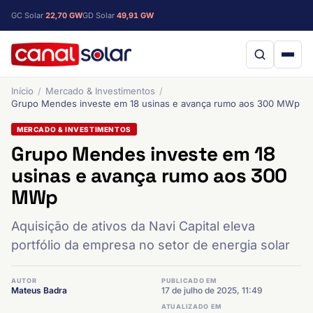
GC Solar
22,70 GW
GD Solar
49,91 GW
Início
Mercado & Investimentos
Grupo Mendes investe em 18 usinas e avança rumo aos 300 MWp
MERCADO & INVESTIMENTOS
Grupo Mendes investe em 18
usinas e avança rumo aos 300
MWp
Aquisição de ativos da Navi Capital eleva
portfólio da empresa no setor de energia solar
AUTOR
PUBLICADO EM
Mateus Badra
17 de julho de 2025, 11:49
ATUALIZADO EM