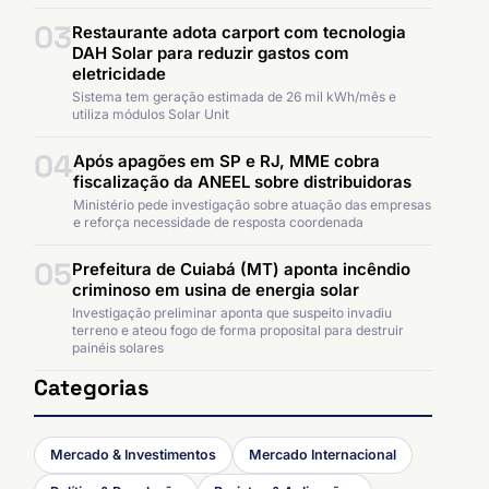
03
Restaurante adota carport com tecnologia
DAH Solar para reduzir gastos com
eletricidade
Sistema tem geração estimada de 26 mil kWh/mês e
utiliza módulos Solar Unit
04
Após apagões em SP e RJ, MME cobra
fiscalização da ANEEL sobre distribuidoras
Ministério pede investigação sobre atuação das empresas
e reforça necessidade de resposta coordenada
05
Prefeitura de Cuiabá (MT) aponta incêndio
criminoso em usina de energia solar
Investigação preliminar aponta que suspeito invadiu
terreno e ateou fogo de forma proposital para destruir
painéis solares
Categorias
Mercado & Investimentos
Mercado Internacional