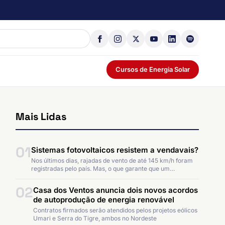
Cursos de Energia Solar
Mais Lidas
01
Sistemas fotovoltaicos resistem a vendavais?
Nos últimos dias, rajadas de vento de até 145 km/h foram
registradas pelo país. Mas, o que garante que um…
02
Casa dos Ventos anuncia dois novos acordos
de autoprodução de energia renovável
Contratos firmados serão atendidos pelos projetos eólicos
Umari e Serra do Tigre, ambos no Nordeste