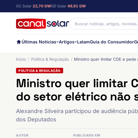
GC Solar
22,70 GW
GD Solar
49,91 GW
Últimas Notícias
Artigos
Latam
Guia do Consumidor
G
Início
Política & Regulação
Ministro quer limitar CDE e pede 
POLÍTICA & REGULAÇÃO
Ministro quer limitar
do setor elétrico não 
Alexandre Silveira participou de audiência p
dos Deputados
AUTOR
PUBLICADO EM