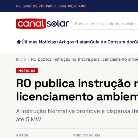
GC Solar
22,70 GW
GD Solar
49,91 GW
Últimas Notícias
Artigos
Latam
Guia do Consumidor
G
Início
RO publica instrução normativa para licenciamento ambi
NOTÍCIAS
RO publica instrução 
licenciamento ambient
A Instrução Normativa promove a dispensa de
até 5 MW
AUTOR
PUBLICADO EM