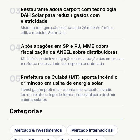
03
Restaurante adota carport com tecnologia
DAH Solar para reduzir gastos com
eletricidade
Sistema tem geração estimada de 26 mil kWh/mês e
utiliza módulos Solar Unit
04
Após apagões em SP e RJ, MME cobra
fiscalização da ANEEL sobre distribuidoras
Ministério pede investigação sobre atuação das empresas
e reforça necessidade de resposta coordenada
05
Prefeitura de Cuiabá (MT) aponta incêndio
criminoso em usina de energia solar
Investigação preliminar aponta que suspeito invadiu
terreno e ateou fogo de forma proposital para destruir
painéis solares
Categorias
Mercado & Investimentos
Mercado Internacional