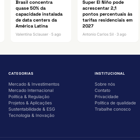
Brasil concentra
Super El Niño pode
quase 50% da
acrescentar 2,1
capacidade instalada
pontos percentuais às
de data centers da
tarifas residenciais em
América Latina
2027
Valentina Sclauser · 5 ago
Antonio Carlos Sil · 3 ago
CATEGORIAS
INSTITUCIONAL
Mercado & Investimentos
Sobre nós
Mercado Internacional
Contato
Política & Regulação
Privacidade
Projetos & Aplicações
Política de qualidade
Sustentabilidade & ESG
Trabalhe conosco
Tecnologia & Inovação