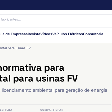
uia de Empresas
Revista
Vídeos
Veículos Elétricos
Consultoria
ental para usinas FV
normativa para
al para usinas FV
 licenciamento ambiental para geração de energia
LEITURA
COMPARTILHAR