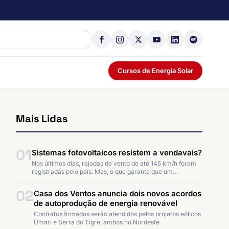
Cursos de Energia Solar
Mais Lidas
01
Sistemas fotovoltaicos resistem a vendavais?
Nos últimos dias, rajadas de vento de até 145 km/h foram
registradas pelo país. Mas, o que garante que um…
02
Casa dos Ventos anuncia dois novos acordos
de autoprodução de energia renovável
Contratos firmados serão atendidos pelos projetos eólicos
Umari e Serra do Tigre, ambos no Nordeste