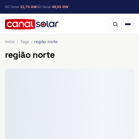
GC Solar
22,70 GW
GD Solar
49,91 GW
Início
Tags
região norte
região norte