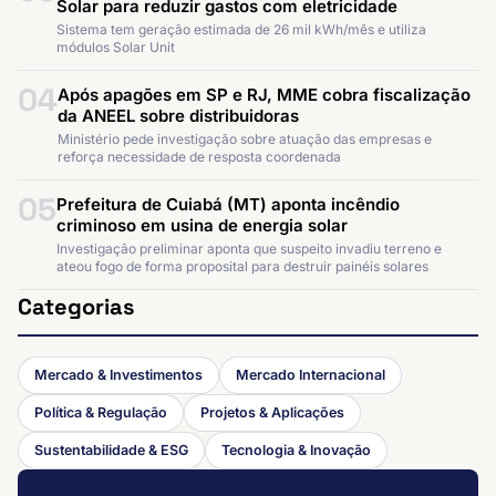
Solar para reduzir gastos com eletricidade
Sistema tem geração estimada de 26 mil kWh/mês e utiliza
módulos Solar Unit
04
Após apagões em SP e RJ, MME cobra fiscalização
da ANEEL sobre distribuidoras
Ministério pede investigação sobre atuação das empresas e
reforça necessidade de resposta coordenada
05
Prefeitura de Cuiabá (MT) aponta incêndio
criminoso em usina de energia solar
Investigação preliminar aponta que suspeito invadiu terreno e
ateou fogo de forma proposital para destruir painéis solares
Categorias
Mercado & Investimentos
Mercado Internacional
Política & Regulação
Projetos & Aplicações
Sustentabilidade & ESG
Tecnologia & Inovação