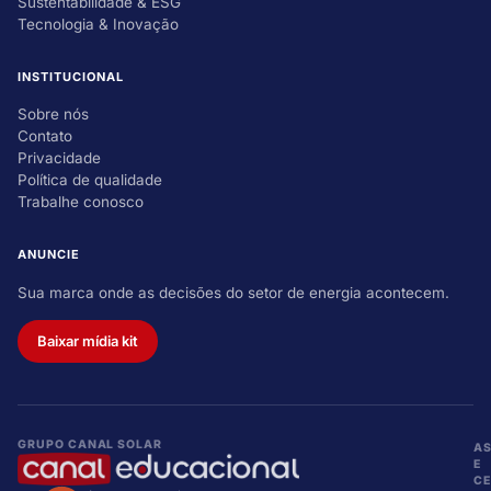
Sustentabilidade & ESG
Tecnologia & Inovação
INSTITUCIONAL
Sobre nós
Contato
Privacidade
Política de qualidade
Trabalhe conosco
ANUNCIE
Sua marca onde as decisões do setor de energia acontecem.
Baixar mídia kit
GRUPO CANAL SOLAR
A
E
CE