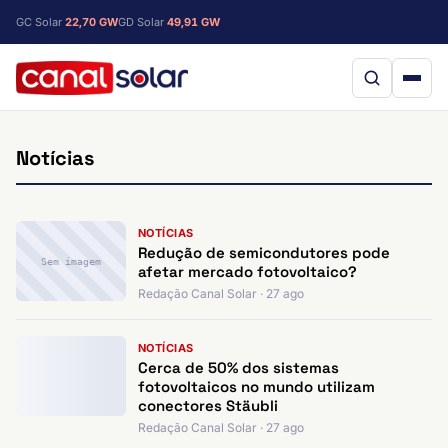
GC Solar
22,70 GW
GD Solar
49,91 GW
Notícias
NOTÍCIAS
Redução de semicondutores pode
Sem imagem
afetar mercado fotovoltaico?
Redação Canal Solar · 27 ago
NOTÍCIAS
Cerca de 50% dos sistemas
fotovoltaicos no mundo utilizam
conectores Stäubli
Redação Canal Solar · 27 ago