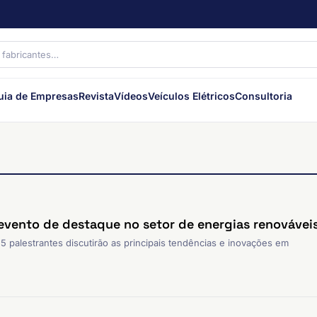
uia de Empresas
Revista
Vídeos
Veículos Elétricos
Consultoria
 evento de destaque no setor de energias renovávei
 palestrantes discutirão as principais tendências e inovações em