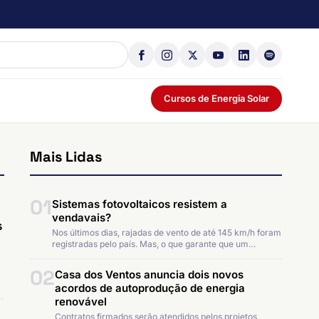
Cursos de Energia Solar
Mais Lidas
01
Sistemas fotovoltaicos resistem a
vendavais?
s
Nos últimos dias, rajadas de vento de até 145 km/h foram
registradas pelo país. Mas, o que garante que um…
02
Casa dos Ventos anuncia dois novos
acordos de autoprodução de energia
renovável
Contratos firmados serão atendidos pelos projetos