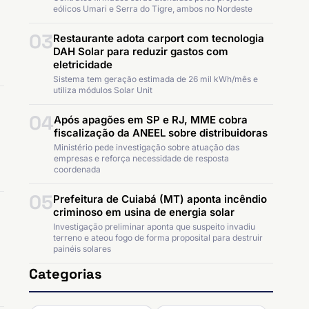
eólicos Umari e Serra do Tigre, ambos no Nordeste
03
Restaurante adota carport com tecnologia
DAH Solar para reduzir gastos com
eletricidade
Sistema tem geração estimada de 26 mil kWh/mês e
utiliza módulos Solar Unit
04
Após apagões em SP e RJ, MME cobra
fiscalização da ANEEL sobre distribuidoras
Ministério pede investigação sobre atuação das
empresas e reforça necessidade de resposta
coordenada
05
Prefeitura de Cuiabá (MT) aponta incêndio
criminoso em usina de energia solar
Investigação preliminar aponta que suspeito invadiu
terreno e ateou fogo de forma proposital para destruir
painéis solares
Categorias