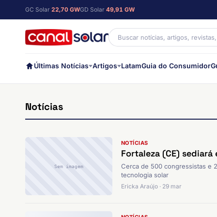
GC Solar
22,70 GW
GD Solar
49,91 GW
Últimas Notícias
Artigos
Latam
Guia do Consumidor
G
Notícias
NOTÍCIAS
Fortaleza (CE) sediará
Cerca de 500 congressistas e 25
Sem imagem
tecnologia solar
Ericka Araújo · 29 mar