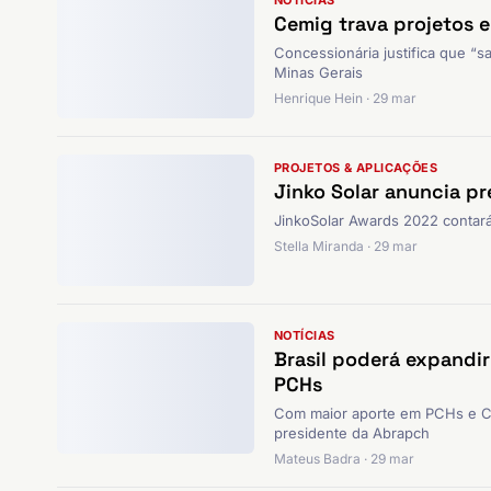
NOTÍCIAS
Cemig trava projetos e
Concessionária justifica que “
Minas Gerais
Henrique Hein · 29 mar
PROJETOS & APLICAÇÕES
Jinko Solar anuncia p
JinkoSolar Awards 2022 contará
Stella Miranda · 29 mar
NOTÍCIAS
Brasil poderá expandi
PCHs
Com maior aporte em PCHs e CGH
presidente da Abrapch
Mateus Badra · 29 mar