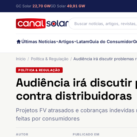
GC Solar
22,70 GW
GD Solar
49,91 GW
Últimas Notícias
Artigos
Latam
Guia do Consumidor
G
Início
Política & Regulação
Audiência irá discutir problemas r
POLÍTICA & REGULAÇÃO
Audiência irá discuti
contra distribuidoras
Projetos FV atrasados e cobranças indevidas
feitas por consumidores
AUTOR
PUBLICADO EM