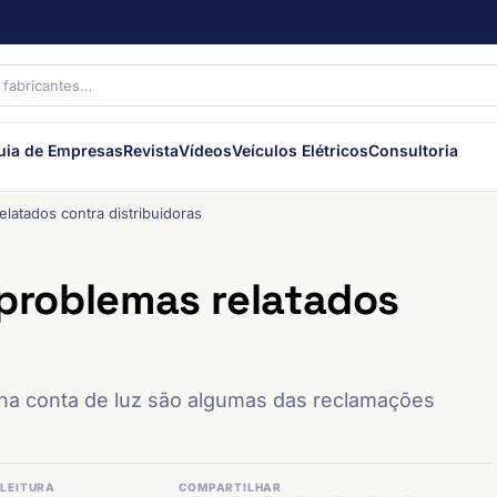
uia de Empresas
Revista
Vídeos
Veículos Elétricos
Consultoria
elatados contra distribuidoras
r problemas relatados
 na conta de luz são algumas das reclamações
LEITURA
COMPARTILHAR