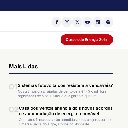
Cursos de Energia Solar
Mais Lidas
01
Sistemas fotovoltaicos resistem a vendavais?
Nos últimos dias, rajadas de vento de até 145 km/h foram
registradas pelo país. Mas, o que garante que um…
02
Casa dos Ventos anuncia dois novos acordos
de autoprodução de energia renovável
Contratos firmados serão atendidos pelos projetos eólicos
Umari e Serra do Tigre, ambos no Nordeste