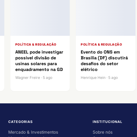
POLÍTICA & REGULAÇÃO
POLÍTICA & REGULAÇÃO
ANEEL pode investigar
Evento do ONS em
possível divisão de
Brasília (DF) discutirá
usinas solares para
desafios do setor
enquadramento na GD
elétrico
Wagner Freire · 5 ago
Henrique Hein · 5 ago
CATEGORIAS
INSTITUCIONAL
Mercado & Investimentos
Sobre nós