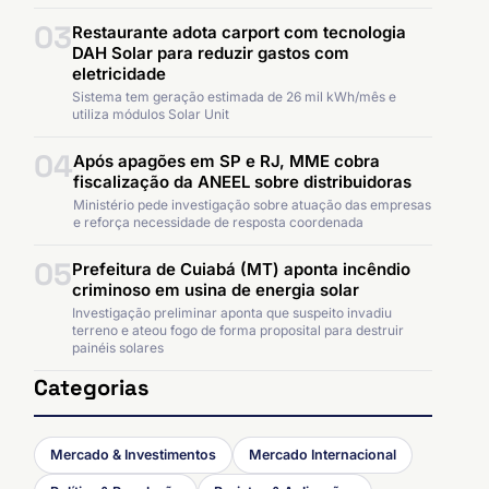
03
Restaurante adota carport com tecnologia
DAH Solar para reduzir gastos com
eletricidade
Sistema tem geração estimada de 26 mil kWh/mês e
utiliza módulos Solar Unit
04
Após apagões em SP e RJ, MME cobra
fiscalização da ANEEL sobre distribuidoras
Ministério pede investigação sobre atuação das empresas
e reforça necessidade de resposta coordenada
05
Prefeitura de Cuiabá (MT) aponta incêndio
criminoso em usina de energia solar
Investigação preliminar aponta que suspeito invadiu
terreno e ateou fogo de forma proposital para destruir
painéis solares
Categorias
Mercado & Investimentos
Mercado Internacional