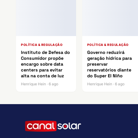
POLÍTICA & REGULAÇÃO
POLÍTICA & REGULAÇÃO
Instituto de Defesa do
Governo reduzirá
Consumidor propõe
geração hídrica para
encargo sobre data
preservar
centers para evitar
reservatórios diante
alta na conta de luz
do Super El Niño
Henrique Hein · 6 ago
Henrique Hein · 6 ago